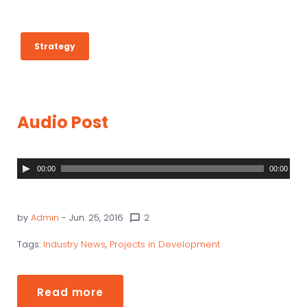
A
Strategy
U
D
I
Audio Post
O
A
00:00
00:00
u
d
by
Admin
- Jun. 25, 2016
2
chat_bubble_outline
i
Tags:
Industry News
,
Projects in Development
o
P
l
Read more