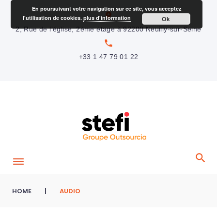
S
En poursuivant votre navigation sur ce site, vous acceptez
location_on
l'utilisation de cookies.
plus d'information
Ok
k
2, Rue de l’église, 2ème étage à 92200 Neuilly-sur-Seine
i
local_phone
p
+33 1 47 79 01 22
t
o
c
o
n
t
e
n
t
HOME
|
AUDIO