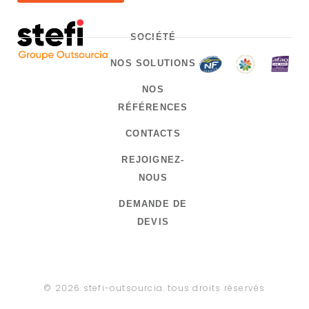
a
y
SOCIÉTÉ
e
NOS SOLUTIONS
r
NOS
RÉFÉRENCES
CONTACTS
REJOIGNEZ-
NOUS
DEMANDE DE
DEVIS
© 2026 stefi-outsourcia. tous droits réservés