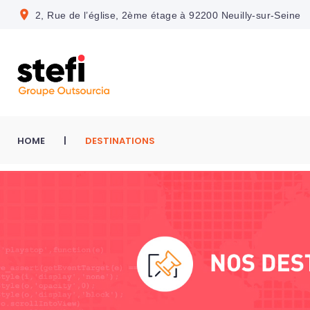
S
location_on
2, Rue de l’église, 2ème étage à 92200 Neuilly-sur-Seine
k
i
p
t
o
c
HOME
|
DESTINATIONS
o
n
D
t
e
e
n
s
t
t