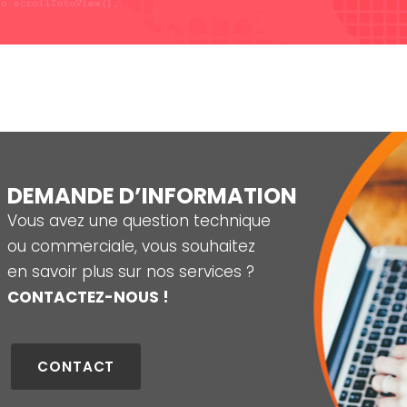
i
n
a
t
i
D
EMANDE D’INFORMATION
Vous avez une question technique
o
ou commerciale, vous souhaitez
en savoir plus sur nos services ?
n
CONTACTEZ-NOUS !
s
CONTACT