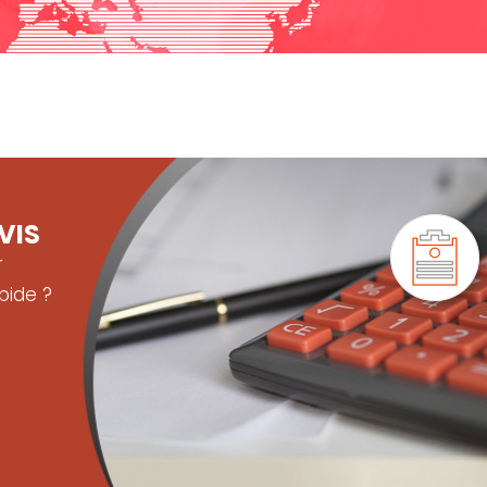
VIS
r
pide ?