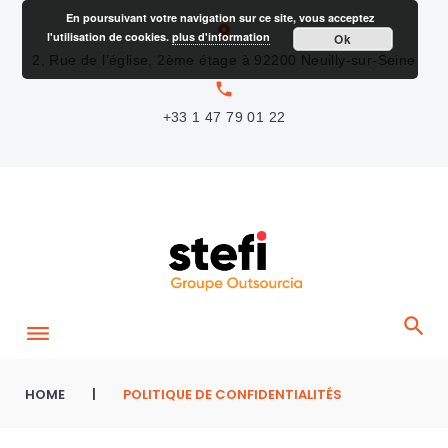
S
En poursuivant votre navigation sur ce site, vous acceptez
location_on
l'utilisation de cookies.
plus d'information
Ok
k
2, Rue de l’église, 2ème étage à 92200 Neuilly-sur-Seine
i
local_phone
p
+33 1 47 79 01 22
t
o
c
o
n
t
e
n
t
HOME
|
POLITIQUE DE CONFIDENTIALITÉS