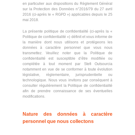
n
en particulier aux dispositions du Règlement Général
sur la Protection des Données n°2016/79 du 27 avril
f
2016 (ci-après le « RGPD ») applicables depuis le 25
mai 2018.
i
d
La présente politique de confidentialité (ci-après la «
Politique de confidentialité ») définit et vous informe de
e
la manière dont nous utilisons et protégeons les
n
données à caractère personnel que vous nous
transmettez. Veuillez noter que la Politique de
t
confidentialité est susceptible d’être modifiée ou
complétée à tout moment par Stefi Outsourcia
i
notamment en vue de se conformer à toute évolution
a
législative, règlementaire, jurisprudentielle ou
technologique. Nous vous invitons par conséquent à
l
consulter régulièrement la Politique de confidentialité
afin de prendre connaissance de ses éventuelles
i
modifications.
t
é
Nature des données à caractère
s
personnel que nous collectons