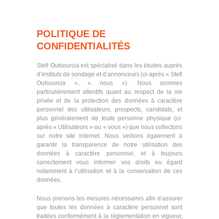
P
POLITIQUE DE
CONFIDENTIALITÉS
o
l
Stefi Outsourcia est spécialisé dans les études auprès
d’instituts de sondage et d’annonceurs (ci-après « Stefi
i
Outsourcia », « nous »). Nous sommes
t
particulièrement attentifs quant au respect de la vie
privée et de la protection des données à caractère
i
personnel des utilisateurs, prospects, candidats, et
plus généralement de toute personne physique (ci-
q
après « Utilisateurs » ou « vous ») que nous collectons
u
sur notre site internet. Nous veillons également à
garantir la transparence de notre utilisation des
e
données à caractère personnel, et à toujours
correctement vous informer vos droits eu égard
d
notamment à l’utilisation et à la conservation de ces
e
données.
c
Nous prenons les mesures nécessaires afin d’assurer
que toutes les données à caractère personnel sont
o
traitées conformément à la règlementation en vigueur,