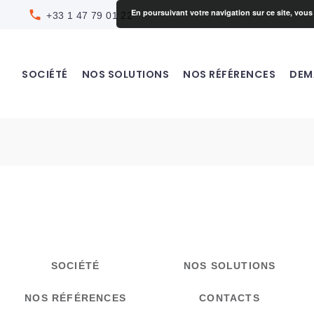
En poursuivant votre navigation sur ce site, vous 
local_phone
+33 1 47 79 01 22
SOCIÉTÉ
NOS SOLUTIONS
NOS RÉFÉRENCES
DEM
SOCIÉTÉ
NOS SOLUTIONS
NOS RÉFÉRENCES
CONTACTS