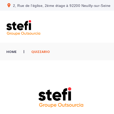
S
location_on
2, Rue de l’église, 2ème étage à 92200 Neuilly-sur-Seine
k
i
p
t
o
c
HOME
|
QUIZZARIO
o
n
t
e
n
t